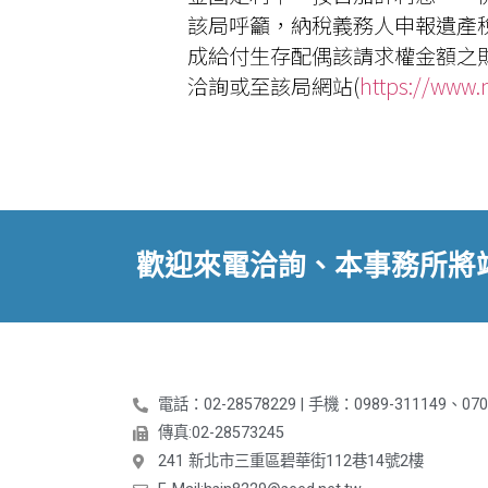
該局呼籲，納稅義務人申報遺產
成給付生存配偶該請求權金額之財產
洽詢或至該局網站(
https://www.
歡迎來電洽詢、本事務所將
電話：02-28578229 | 手機：0989-311149、070
傳真:02-28573245
241 新北市三重區碧華街112巷14號2樓