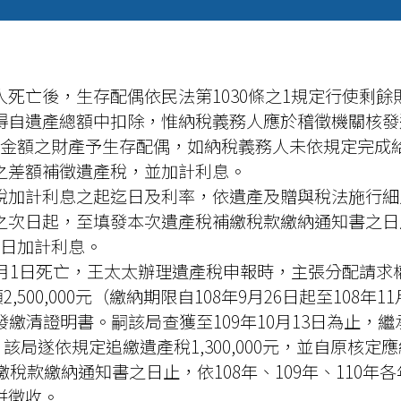
死亡後，生存配偶依民法第1030條之1規定行使剩
得自遺產總額中扣除，惟納稅義務人應於稽徵機關核發
權金額之財產予生存配偶，如納稅義務人未依規定完成
之差額補徵遺產稅，並加計利息。
稅加計利息之起迄日及利率，依遺產及贈與稅法施行細則
之次日起，至填發本次遺產稅補繳稅款繳納通知書之日
按日加計利息。
6月1日死亡，王太太辦理遺產稅申報時，主張分配請
額2,500,000元（繳納期限自108年9月26日起至108年
清證明書。嗣該局查獲至109年10月13日為止，繼承人僅
0元，該局遂依規定追繳遺產稅1,300,000元，並自原核
繳稅款繳納通知書之日止，依108年、109年、110年
併徵收。